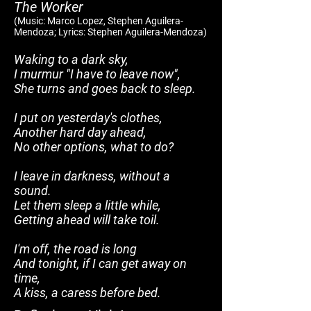
The Worker
(Mu
sic: Marco Lopez, Stephen Aguilera-
Mendoza; Lyrics: Stephen Aguilera-Mendoza)
Waking to a dark sky,
I murmur "I have to leave now",
She turns and goes back to sleep.
I put on yesterday's clothes,
Another hard day ahead,
No other options, what to do?
I leave in darkness, without a
sound.
Let them sleep a little while,
Getting ahead will take toil.
I'm off, the road is long
And tonight, if I can get away on
time,
A kiss, a caress before bed.