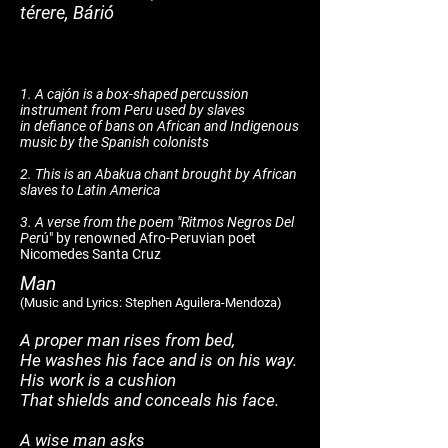
térere, Bárió
1. A cajón is a box-shaped
percussion
instrument
from
Peru used by slaves
in
defiance
of bans on African and Indigenous
music by the Spanish colonists
2. This is an Abakua chant brought by African
slaves to Latin America
3. A verse from the poem "Ritmos Negros Del
Per
ú" by renowned Afro-Peruvian poet
Nicomedes Santa Cruz
Man
(Mu
sic and
Lyrics: Stephen Aguilera-Mendoza)
A proper man rises from bed,
He washes his face and is on his way.
His work is a cushion
That shields and conceals his face.
A wise man asks